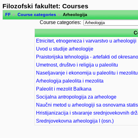
Filozofski fakultet: Courses
FF
►
Course categories
►
Arheologija
Course categories:
C
Etnicitet, etnogeneza i varvarstvo u arheologiji
Uvod u studije arheologije
Praistorijska tehnologija - artefakti od okresa
Umetnost, društvo i religija u paleolitu
Naseljavanje i ekonomija u paleolitu i mezolitu
Arheologija paleolita i mezolita
Paleolit i mezolit Balkana
Socijalna antropologija za arheologe
Naučni metod u arheologiji sa osnovama statis
Hristijаnizаcijа i stvаrаnje srednjovekovnih d
Srednjovekovnа аrheologijа I (osn.)